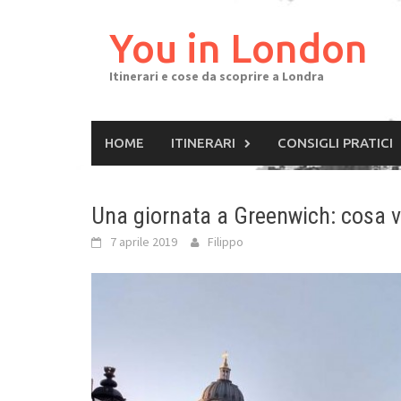
Skip
to
You in London
content
Itinerari e cose da scoprire a Londra
HOME
ITINERARI
CONSIGLI PRATICI
Una giornata a Greenwich: cosa v
7 aprile 2019
Filippo