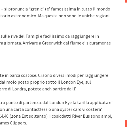
 – si pronuncia “grenic”) e’ famosissima in tutto il mondo
vatorio astronomico. Ma queste non sono le uniche ragioni
sulle rive del Tamigi e facilissimo da raggiungere in
tra giornata. Arrivare a Greenwich dal fiume e’ sicuramente
gite in barca costose. Ci sono diversi modi per raggiungere
e dal molo posto proprio sotto il London Eye, sul
rre di Londra, potete anch partire da li’.
o punto di partenza: dal London Eye la tariffa applicata e’
on una carta contactless o una oyster card vi costera’
 £4.40 (zona Est soltanto). I cosiddetti River Bus sono ampi,
ames Clippers.