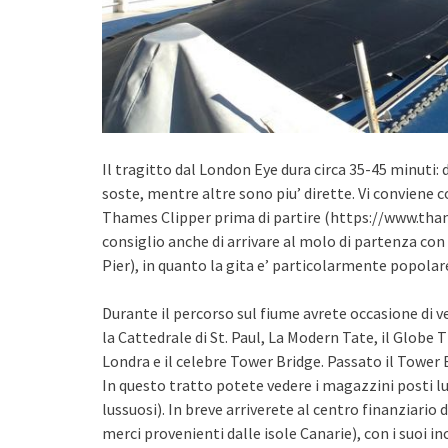
Il tragitto dal London Eye dura circa 35-45 minuti:
soste, mentre altre sono piu’ dirette. Vi conviene c
Thames Clipper prima di partire (https://www.th
consiglio anche di arrivare al molo di partenza con
Pier), in quanto la gita e’ particolarmente popolar
Durante il percorso sul fiume avrete occasione di 
la Cattedrale di St. Paul, La Modern Tate, il Globe Th
Londra e il celebre Tower Bridge. Passato il Tower 
In questo tratto potete vedere i magazzini posti l
lussuosi). In breve arriverete al centro finanziari
merci provenienti dalle isole Canarie), con i suoi in