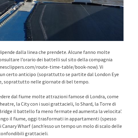
 dipende dalla linea che prendete. Alcune fanno molte
onsultare l’orario dei battelli sul sito della compagnia
amesclippers.com/route-time-table/book-now). Vi
 un certo anticipo (soprattutto se partite dal London Eye
e, soprattutto nelle giornate di bel tempo.
vedere dal fiume molte attrazioni famose di Londra, come
eatre, la City con i suoi grattacieli, lo Shard, la Torre di
Bridge il battello fa meno fermate ed aumenta la velocita’.
ungo il fiume, oggi trasformati in appartamenti (spesso
o di Canary Wharf (anch’esso un tempo un molo di scalo delle
confondibili grattacieli.