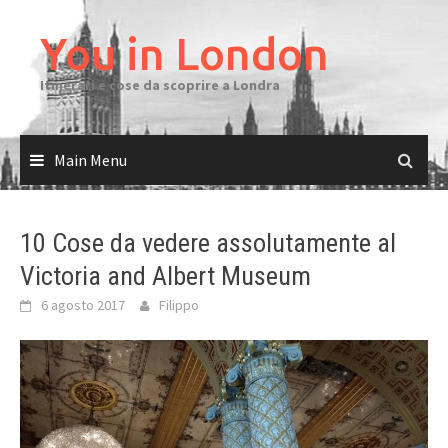
Skip
to
You in London
content
Itinerari e cose da scoprire a Londra
Main Menu
10 Cose da vedere assolutamente al
Victoria and Albert Museum
6 agosto 2017
Filippo