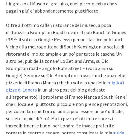
l’ingresso al Museo e’ gratuito, quel piccolo extra che si
paga in piu’ e’ abbondantemente giustificato.
Oltre all’ottimo caffe’/ristorante del museo, a poca
distanza su Brompton Road trovate il pub Bunch of Grapes
(3.9/5 il voto su Google Reviews) per un classico pub lunch.
Vicino alla metropolitana di South Kensington la scelta di
ristoranti e’ molto ampia e un po’ per tutte le tasche. Un
altro bel pub della zona e’ Lo Zetland Arms, su Old
Brompton road – angolo Bute Street – (voto 3.6/5 su
Google). Sempre su Old Brompton trovate anche una delle
pizzerie di Franco Manca (che ho votato una delle
migliori
pizze di Londra
in un altro post del blog dedicato
all’argomento). Il problema di Franco Manca a South Ken e’
che il locale e’ piuttosto piccolo e non prende prenotazioni,
per cui andarci nell’ora di punta puo’ essere un po’ difficile,
se siete in piu’ di 3 o 4. Ma la pizza e’ ottima e i prezzi
incredibilmente buoni per Londra. Se invece preferite
tornare in centro a cenare, potete consultare la mia
guida