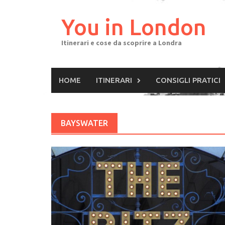
Skip
to
You in London
content
Itinerari e cose da scoprire a Londra
HOME
ITINERARI
CONSIGLI PRATICI
BAYSWATER